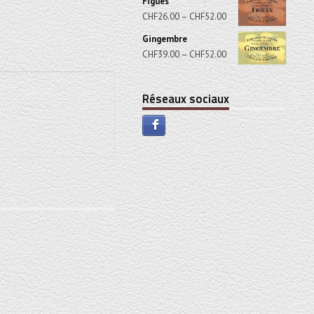
Figues
CHF
26.00
–
CHF
52.00
Gingembre
CHF
39.00
–
CHF
52.00
Réseaux sociaux