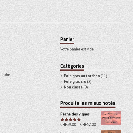
Panier
Votre panier est vide.
Catégories
n lobe
Foie gras au torchon
(11)
Foie gras cru
(2)
Non classé
(0)
Produits les mieux notés
Pêche des vignes
CHF
39.00
–
CHF
52.00
Note
5.00
sur 5