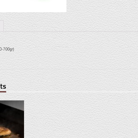
00-700gr)
ts