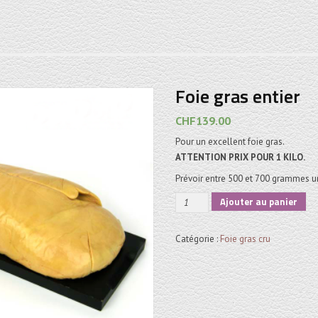
Foie gras entier
CHF
139.00
Pour un excellent foie gras.
ATTENTION PRIX POUR 1 KILO.
Prévoir entre 500 et 700 grammes u
quantité
Ajouter au panier
de
Foie
Catégorie :
Foie gras cru
gras
entier