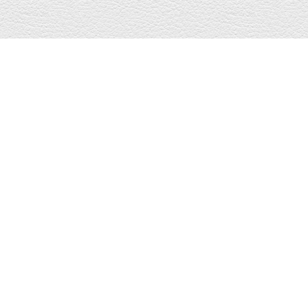
Panier
Votre panier est vide.
Catégories
Foie gras au torchon
(11)
Foie gras cru
(2)
Non classé
(0)
Commentaires récents