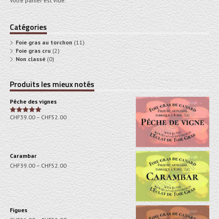
Votre panier est vide.
Catégories
Foie gras au torchon
(11)
Foie gras cru
(2)
Non classé
(0)
Produits les mieux notés
Pêche des vignes
CHF
39.00
–
CHF
52.00
Note
5.00
sur 5
Carambar
CHF
39.00
–
CHF
52.00
Figues