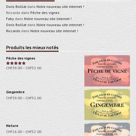
Doris Boillat
dans
Notre nouveau site internet !
Riccardo
dans
Pêche des vignes
Faby
dans
Notre nouveau site internet !
Doris Boillat
dans
Notre nouveau site internet !
Riccardo
dans
Notre nouveau site internet !
Produits les mieux notés
Pêche des vignes
CHF
39.00
–
CHF
52.00
Note
5.00
sur 5
Gingembre
CHF
39.00
–
CHF
52.00
Nature
CHF
26.00
–
CHF
52.00